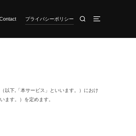
検
Contact
プライバシーポリシー
サイドバーとナ
索
対
象:
（以下,「本サービス」といいます。）におけ
います。）を定めます。