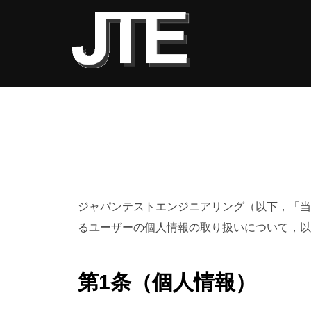
コ
ン
テ
ン
ツ
へ
ス
キ
ッ
プ
ジャパンテストエンジニアリング（以下，「当
るユーザーの個人情報の取り扱いについて，以
第1条（個人情報）